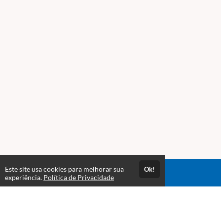
Este site usa cookies para melhorar sua
Ok!
Acesso por 1 Mês
experiência.
Política de Privacidade
Estude quando e onde quiser